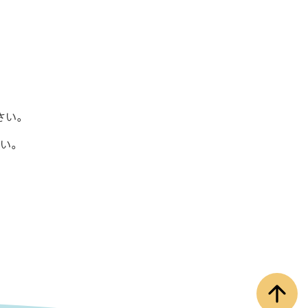
さい。
い。
arrow_upward