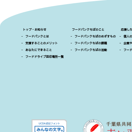
トップ・お知らせ
フードバンクちばのこと
応援し
-
フードバンクとは
-
フードバンクちばのめざすもの
-
個人
-
支援することのメリット
-
フードバンクちばの課題
-
企業
-
あなたにできること
-
フードバンクちばの活動
-
フー
-
フードドライブ回収場所一覧