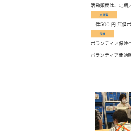
活動頻度は、定期
交通費
一律500 円 無
保険
ボランティア保険
ボランティア開始