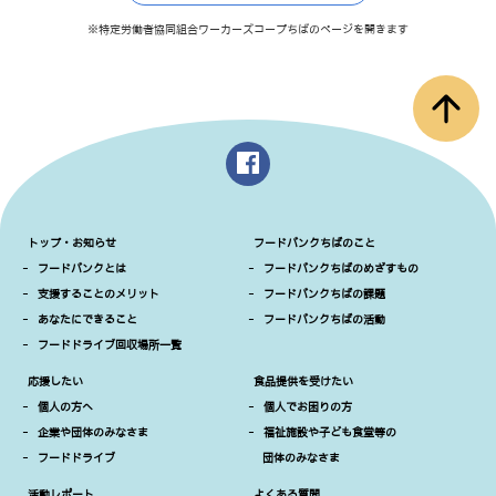
※特定労働者協同組合ワーカーズコープちばのページを開きます
arrow_upward
トップ・お知らせ
フードバンクちばのこと
-
フードバンクとは
-
フードバンクちばのめざすもの
-
支援することのメリット
-
フードバンクちばの課題
-
あなたにできること
-
フードバンクちばの活動
-
フードドライブ回収場所一覧
応援したい
食品提供を受けたい
-
個人の方へ
-
個人でお困りの方
-
企業や団体のみなさま
-
福祉施設や子ども食堂等の
-
フードドライブ
団体のみなさま
活動レポート
よくある質問