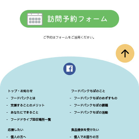
ご予約はフォームをご活用ください。
arrow_upward
トップ・お知らせ
フードバンクちばのこと
-
フードバンクとは
-
フードバンクちばのめざすもの
-
支援することのメリット
-
フードバンクちばの課題
-
あなたにできること
-
フードバンクちばの活動
-
フードドライブ回収場所一覧
応援したい
食品提供を受けたい
-
個人の方へ
-
個人でお困りの方