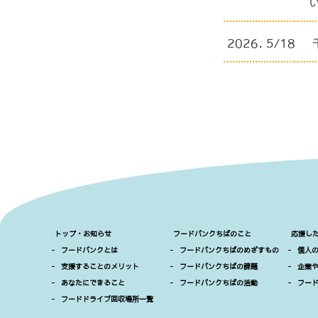
2026. 5/18
トップ・お知らせ
フードバンクちばのこと
応援し
-
フードバンクとは
-
フードバンクちばのめざすもの
-
個人
-
支援することのメリット
-
フードバンクちばの課題
-
企業
-
あなたにできること
-
フードバンクちばの活動
-
フー
-
フードドライブ回収場所一覧