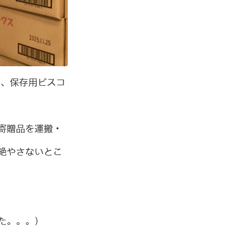
箱、保存用ビスコ
寄贈品を運搬・
絶やさないとこ
た。。。）