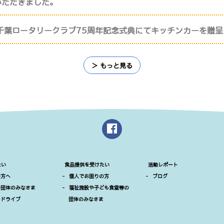
いただきました。
千葉ロータリークラブ75周年記念式典にてキッチンカーを贈呈
＞ もっと見る
たい
食品提供を受けたい
活動レポート
の方へ
-
個人でお困りの方
-
ブログ
や団体のみなさま
-
福祉施設や子ども食堂等の
ドドライブ
団体のみなさま